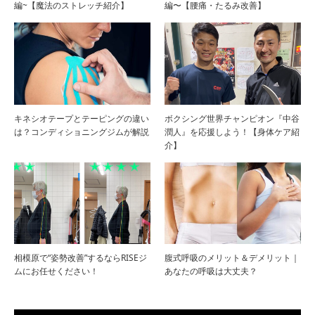
編~【魔法のストレッチ紹介】
編〜【腰痛・たるみ改善】
キネシオテープとテーピングの違い
ボクシング世界チャンピオン『中谷
は？コンディショニングジムが解説
潤人』を応援しよう！【身体ケア紹
介】
相模原で“姿勢改善”するならRISEジ
腹式呼吸のメリット＆デメリット｜
ムにお任せください！
あなたの呼吸は大丈夫？